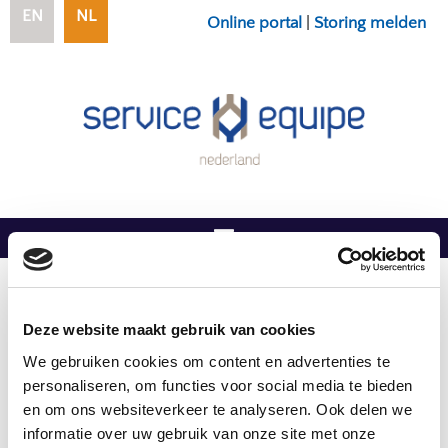
EN
NL
Online portal
|
Storing melden
U bent hier:
Home
/
Verkoop
/
Wateronthardingsmiddelen
Deze website maakt gebruik van cookies
Wateronthardingsmiddelen
We gebruiken cookies om content en advertenties te
personaliseren, om functies voor social media te bieden
en om ons websiteverkeer te analyseren. Ook delen we
Als onafhankelijk servicepartner is Service Equipe
informatie over uw gebruik van onze site met onze
Nederland in staat alle gewenste merken te verkopen.