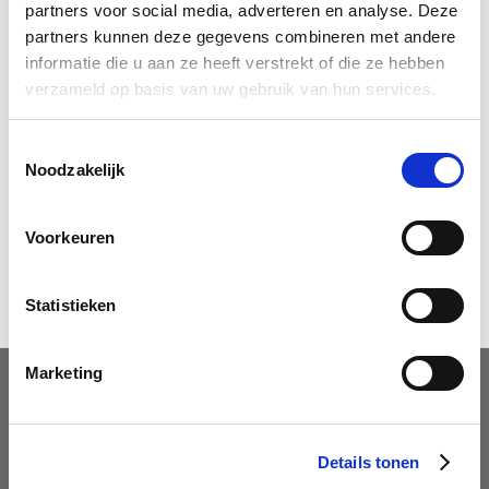
partners voor social media, adverteren en analyse. Deze
partners kunnen deze gegevens combineren met andere
Vraag informatie aan of neem direct contact op:
informatie die u aan ze heeft verstrekt of die ze hebben
verzameld op basis van uw gebruik van hun services.
Stuur een E-mail
Toestemmingsselectie
Bel ons
Noodzakelijk
Voorkeuren
Verkoop
Statistieken
Marketing
Tel. 038 333 18 66
Tel. 038 333 18 77
service@s-e-n.nl
Details tonen