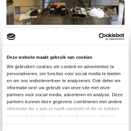
Service
Het blijft niet bij de plaatsing van een
Deze website maakt gebruik van cookies
grootkeukeninstallatie. Om ervoor te zorgen dat de
installatie naar behoren blijft werken, is er onderhoud
We gebruiken cookies om content en advertenties te
nodig. Ook dienen er jaarlijks verplichte keuringen
personaliseren, om functies voor social media te bieden
uitgevoerd te worden, zoals de verplichte jaarlijkse
en om ons websiteverkeer te analyseren. Ook delen we
NEN 3140 keuring
.
informatie over uw gebruik van onze site met onze
partners voor social media, adverteren en analyse. Deze
Ondanks goed onderhoud, kan een storing aan uw
partners kunnen deze gegevens combineren met andere
grootkeukeninstallatie voorkomen. In het geval van een
informatie die u aan ze heeft verstrekt of die ze hebben
storing, staat ons callcenter 24 uur per dag tot uw
verzameld op basis van uw gebruik van hun services.
beschikking om al uw vragen te beantwoorden. Wij
geven gratis telefonisch advies, waardoor storingen
vaak eenvoudig opgelost kunnen worden. Lukt dit niet,