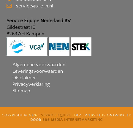
service@s-e-n.nl
Service Equipe Nederland BV
Gildestraat 10
8263 AH
Kampen
Algemene voorwaarden
Leveringsvoorwaarden
Disclaimer
Privacyverklaring
Sitemap
COPYRIGHT © 2026 ·
SERVICE EQUIPE
· DEZE WEBSITE IS ONTWIKKELD
DOOR
B&S MEDIA INTERNETMARKETING