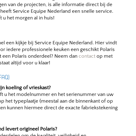
en van de projecten, is alle informatie direct bij de
eeft Service Equipe Nederland een snelle service.
 u het morgen al in huis!
l een kijkje bij Service Equipe Nederland. Hier vindt
oor iedere professionele keuken een geschikt Polaris
t een Polaris onderdeel? Neem dan
contact
op met
at altijd voor u klaar!
(FAQ)
jn koeling of vrieskast?
heeft u het modelnummer en het serienummer van uw
op het typeplaatje (meestal aan de binnenkant of op
ten kunnen hiermee direct de exacte fabriekstekening
 levert origineel Polaris?
onderdelen om de kwaliteit, veiligheid en