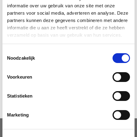
Voor dringende vragen kunt u bellen naar het volgende
informatie over uw gebruik van onze site met onze
nummer: 038 333 18 66
partners voor social media, adverteren en analyse. Deze
partners kunnen deze gegevens combineren met andere
Met vriendelijke groet,
informatie die u aan ze heeft verstrekt of die ze hebben
verzameld op basis van uw gebruik van hun services.
Service Equipe Nederland
Toestemmingsselectie
Noodzakelijk
Voorkeuren
038 333 18 66
Statistieken
SERVICE@S-E-N.NL
Marketing
Tel. 038 333 18 66