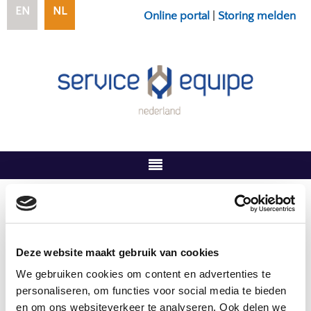
EN
NL
Online portal
|
Storing melden
U bent hier:
Home
/
Bedankt storing
Bedankt storing
Deze website maakt gebruik van cookies
We gebruiken cookies om content en advertenties te
Bedankt voor het invullen van ons formulier. Één van
personaliseren, om functies voor social media te bieden
onze medewerkers zal zo spoedig mogelijk contact
en om ons websiteverkeer te analyseren. Ook delen we
met u opnemen.